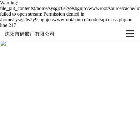
Warning:
file_put_contents(/home/sysgjc6s2y9sbgnjrc/wwwroot/source/cache/li
failed to open stream: Permission denied in
/home/sysgjc6s2y9sbgnjrc/wwwroot/source/model/api.class.php on
line 217
沈阳市硅胶厂有限公司