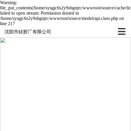
Warning:
file_put_contents(/home/sysgjc6s2y9sbgnjrc/wwwroot/source/cache/li
failed to open stream: Permission denied in
/home/sysgjc6s2y9sbgnjrc/wwwroot/source/model/api.class.php on
line 217
沈阳市硅胶厂有限公司