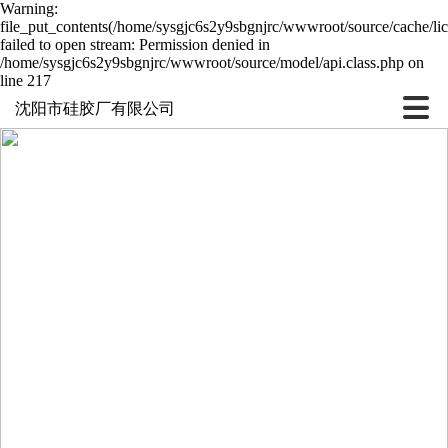
Warning:
file_put_contents(/home/sysgjc6s2y9sbgnjrc/wwwroot/source/cache/li
failed to open stream: Permission denied in
/home/sysgjc6s2y9sbgnjrc/wwwroot/source/model/api.class.php on
line 217
沈阳市硅胶厂有限公司