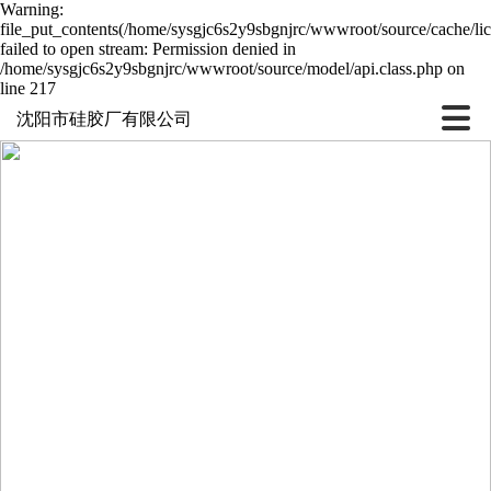
Warning:
file_put_contents(/home/sysgjc6s2y9sbgnjrc/wwwroot/source/cache/li
failed to open stream: Permission denied in
/home/sysgjc6s2y9sbgnjrc/wwwroot/source/model/api.class.php on
line 217
沈阳市硅胶厂有限公司