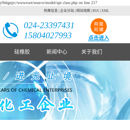
2y9sbgnjrc/wwwroot/source/model/api.class.php on line 217
热推信息
|
企业分站
|
网站地图
|
RSS
|
XML
024-23397431
15804027993
点击进入
硅橡胶
新闻中心
关于我们