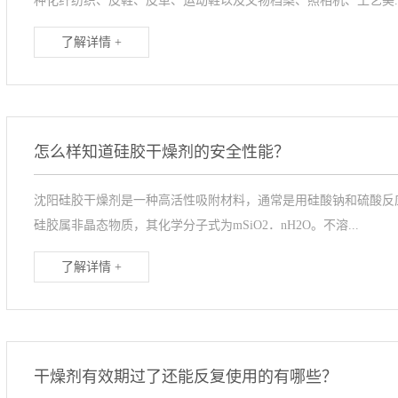
种化纤纺织、皮鞋、皮革、运动鞋以及文物档案、照相机、工艺美..
了解详情 +
怎么样知道硅胶干燥剂的安全性能？
沈阳硅胶干燥剂是一种高活性吸附材料，通常是用硅酸钠和硫酸反
硅胶属非晶态物质，其化学分子式为mSiO2．nH2O。不溶...
了解详情 +
干燥剂有效期过了还能反复使用的有哪些？