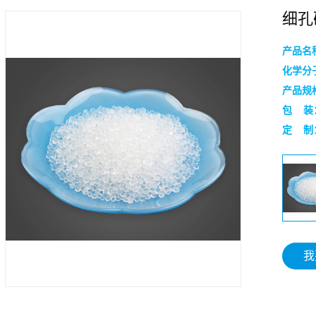
细孔
产品名
化学分
产品规
包 装
定 制
我