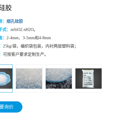
硅胶
称：
细孔硅胶
子式：
mSiO2.nH2O。
格：
2-4mm、3-5mm和4-8mm
：
25kg/袋，编织袋包装，内衬两层塑料袋；
：
可按客户要求定制生产。
要询价