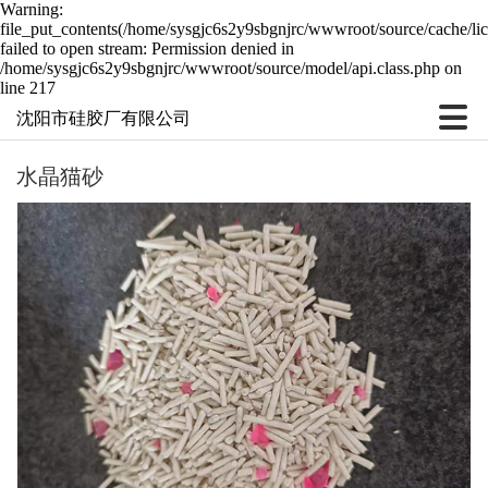
Warning:
file_put_contents(/home/sysgjc6s2y9sbgnjrc/wwwroot/source/cache/li
failed to open stream: Permission denied in
/home/sysgjc6s2y9sbgnjrc/wwwroot/source/model/api.class.php on
line 217
沈阳市硅胶厂有限公司
水晶猫砂