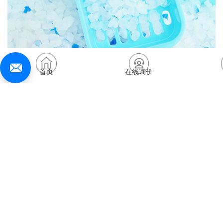
首页
在线询价
产品信息：
名称：新型宠物清洁猫砂
粒度：1-8mm；0.5-2mm
特点：超强、超快吸附，良好的控味能力；环保无污染
香型：芦荟、薰衣草、婴儿爽身粉等
规格：3.8L、4L、5L等
使用方法：
1. 在干净的猫砂盆内放上一层约3-5厘米厚度的
水晶猫
砂
即可；