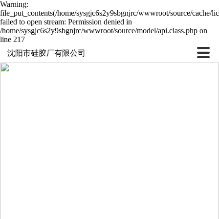
Warning:
file_put_contents(/home/sysgjc6s2y9sbgnjrc/wwwroot/source/cache/li
failed to open stream: Permission denied in
/home/sysgjc6s2y9sbgnjrc/wwwroot/source/model/api.class.php on
line 217
沈阳市硅胶厂有限公司