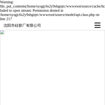
Warning:
file_put_contents(/home/sysgjc6s2y9sbgnjrc/wwwroot/source/cache/li
failed to open stream: Permission denied in
/home/sysgjc6s2y9sbgnjrc/wwwroot/source/model/api.class.php on
line 217
沈阳市硅胶厂有限公司