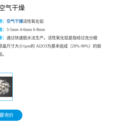
空气干燥
称：
空气干燥
活性氧化铝
格：
3-5mm 4-6mm 6-8mm
来：
通过快速脱水法生产。活性氧化铝是指经过充分细
晶尺寸大小1μm的 Al2O3为基本组成（20%-90%）的煅
铝。
要询价