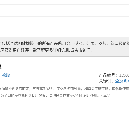
,包括
全透明硅橡胶
下的所有产品的用途、型号、范围、图片、新闻及价
区获得用户好评，欲了解更多详细信息,请点击访问!
胶
硅橡胶
产品编号：159607
关键词：
全透明
固化剂加量应视温度而定，气温高则减少。固化剂使用过量，模具会变硬变脆；固化剂使
.为了您的模具能达到使用效果，请把模具存放至少24小时后使用。4.本品