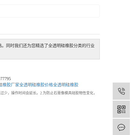
格。同时我们还为您精选了
全透明硅橡胶
分类的行业
7795
硅橡胶厂家
全透明硅橡胶价格
全透明硅橡胶
1
用过少，操作时间会延长。2.为防止石膏像模具硅胶物性变化，