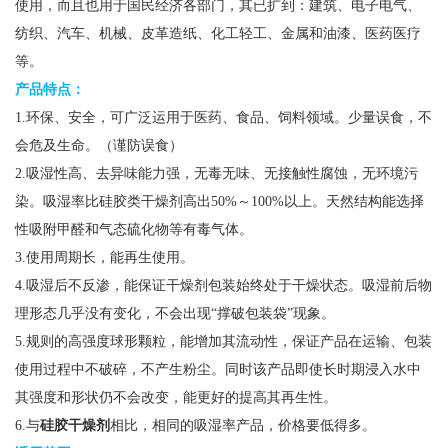
使用，而且也用于国民经济各部门，其已扩到：建筑、电子电气、
纺织、汽车、机械、皮革造纸、化工轻工、金属和油漆、医药医疗
等。
产品特点：
1.环保、安全，可广泛运用于医药、食品、饲料领域。少量误食，不
会危及生命。（谨防误食）
2.吸湿性高、去异味能力强，无毒无味、无接触性腐蚀，无环境污
染。吸湿率比硅胶类干燥剂高出50%～100%以上。天然结构能选择
性吸附甲醛和气态硫化物等有毒气体。
3.使用周期长，能再生使用。
4.吸湿后不反渗，能保证干燥剂包装始终处于干燥状态。吸湿前后物
理形态几乎没有变化，不会出现“撑破包装袋”现象。
5.规则的高强度球形颗粒，能增加其流动性，保证产品在运输、包装
使用过程中不破碎，不产生粉尘。同时该产品即使长时期浸入水中
其强度和形状仍不会改变，能更好的提高其再生性。
6.与
硅胶干燥剂
相比，相同的吸湿率产品，价格要低得多。