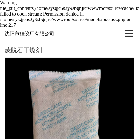
Warning:
file_put_contents(/home/sysgjc6s2y9sbgnjrc/wwwroot/source/cache/li
failed to open stream: Permission denied in
/home/sysgjc6s2y9sbgnjrc/wwwroot/source/model/api.class.php on
line 217
沈阳市硅胶厂有限公司
蒙脱石干燥剂