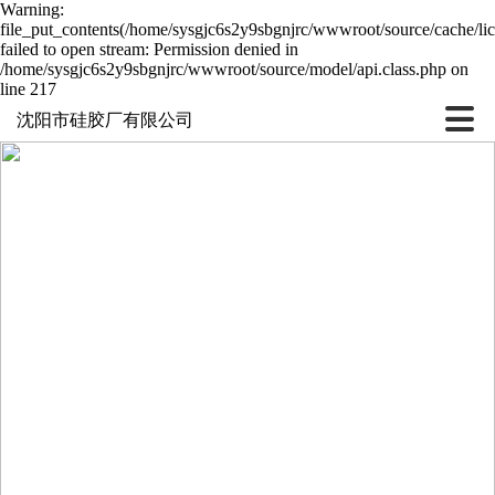
Warning:
file_put_contents(/home/sysgjc6s2y9sbgnjrc/wwwroot/source/cache/li
failed to open stream: Permission denied in
/home/sysgjc6s2y9sbgnjrc/wwwroot/source/model/api.class.php on
line 217
沈阳市硅胶厂有限公司